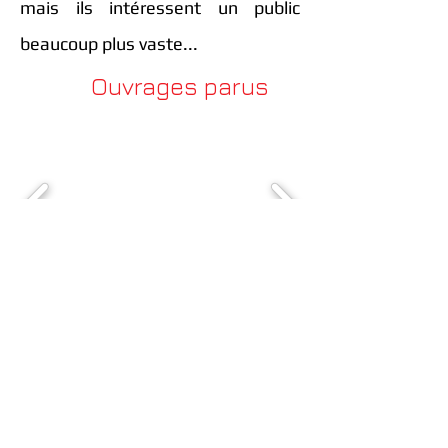
mais ils intéressent un public
beaucoup plus vaste...
Ouvrages parus
Découvrez notre asbl
A
ssociation pour la
V
alorisation des
A
rchives
d'
E
ntreprises asbl
V
ereniging voor de
V
alorisatie van
B
edrijfs
A
rchieven vzw
Rue de Ruysbroek 2
1000 Bruxelles