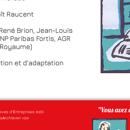
oît Raucent
René Brion, Jean-Louis
NP Paribas Fortis, AGR
u Royaume)
tion et d'adaptation
"Vous avez d
hives d'
E
ntreprises asbl
fs
A
rchieven vzw