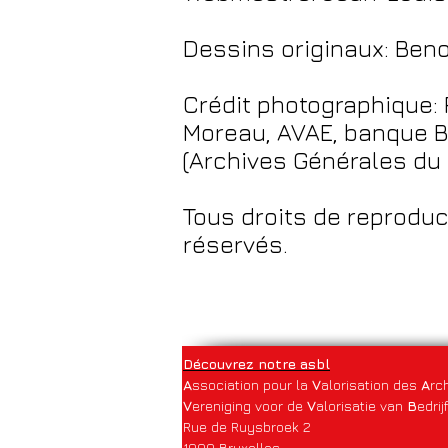
Dessins originaux: Ben
Crédit photographique: 
Moreau, AVAE, banque B
(Archives Générales d
Tous droits de reproduc
réservés.
Découvrez notre asbl
A
ssociation pour la
V
alorisation des
A
rc
V
ereniging voor de
V
alorisatie van
B
edrij
Rue de Ruysbroek 2
1000 Bruxelles