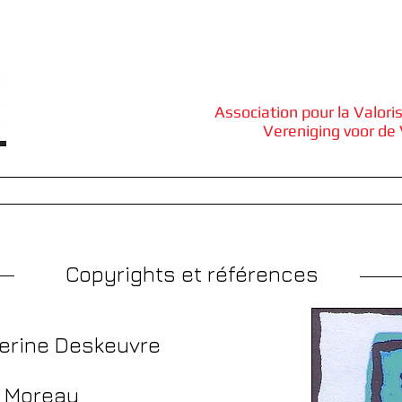
Association pour la Valori
Vereniging voor de 
ives
Valorisation des archives
Encyclopédie de l'entrepr
Copyrights et références
verine Deskeuvre
 Moreau