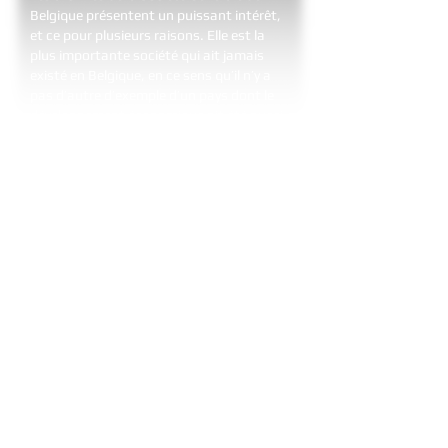
Belgique présentent un puissant intérêt,
et ce pour plusieurs raisons. Elle est la
plus importante société qui ait jamais
existé en Belgique, en ce sens qu’il n’y a
pas d’autre d’exemple d’un pays dont le
développement économique ait été aussi
intimement lié à celui d’une entreprise
privée, pendant un aussi long laps de
temps. En outre, elle s’est intéressée à
des entreprises actives dans de nombreux
pays et notamment : l’Afrique du Sud,
l’Allemagne, l’Angola, l’Argentine,
l’Autriche, le Brésil, le Canada, la Chine, le
Congo, l’Égypte, l’Espagne, les États-
Unis, la France, la Grande-Bretagne, la
Hongrie, l’Italie, le Japon, le Luxembourg,
les Pays-Bas, la Pologne, le Portugal, la
Roumanie, la Russie, le Rwanda, la Suède,
la Suisse, la Tchécoslovaquie (aujourd’hui
République tchèque et Slovaquie), la
Turquie, l’Ukraine, le Vietnam, la
Yougoslavie… sans compter des micro-