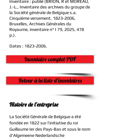
Inventaire : publié (BRION, R et MOREAU,
J.-L., Inventaire des archives du groupe de
la Société générale de Belgique s.a.
Cinquième versement,
1823-2006
,
Bruxelles, Archives Générales du
Royaume, inventaire n° I 79, 2025, 478
p.).
Dates :
1823-2006
.
Inventaire complet PDF
Retour à la liste d'inventaires
Histoire de l'entreprise
La Société Générale de Belgique a été
fondée en 1822 sur l’initiative du roi
Guillaume Ier des Pays-Bas et sous le nom
d'Algemeene Nederlandsche