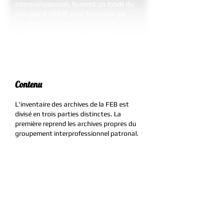
interprofessionnel, forment un fonds du
plus grand intérêt pour tous ceux qui
entreprendront une recherche sur
l'histoire économique, industrielle,
financière ou sociale de la Belgique au XXe
siècle.
Contenu
​L'inventaire des archives de la FEB est
divisé en trois parties distinctes. La
première reprend les archives propres du
groupement interprofessionnel patronal.
Ce sont d'abord les archives des organes
de la FEB : conseil d'administration et
comité de direction. Ces archives sont
relativement complètes. Viennent ensuite
: les archives des administrateurs
délégués, Raymond Pulinckx mais
surtout Tony Vandeputte qui a été actif à
la FEB de 1980 à 2004; et les archives